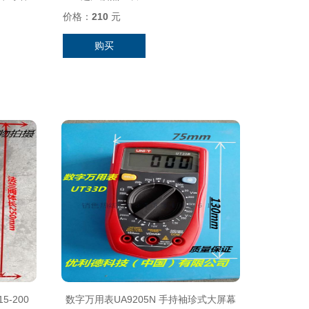
价格：
210
元
购买
-200
数字万用表UA9205N 手持袖珍式大屏幕