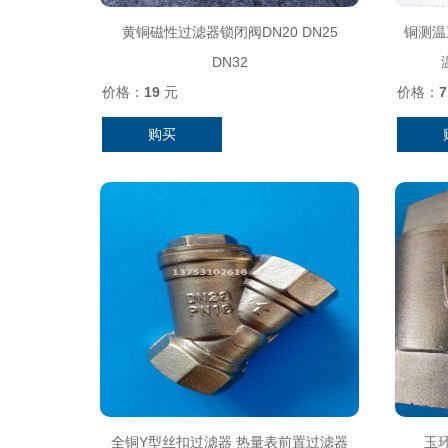
黄铜磁性过滤器锁闭阀DN20 DN25
铜测温
DN32
价格：
19
元
价格：
7
购买
全铜Y型丝扣过滤器 热量表前置过滤器
玉环