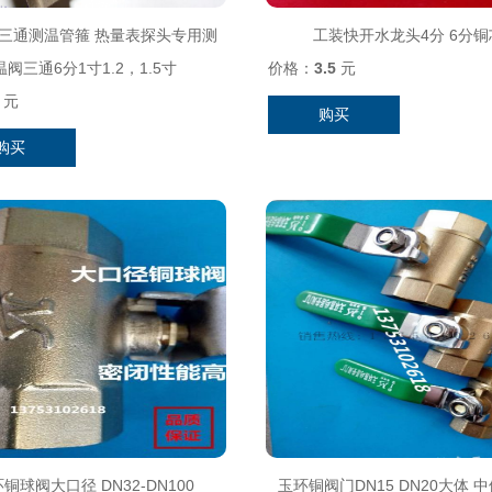
三通测温管箍 热量表探头专用测
工装快开水龙头4分 6分铜
温阀三通6分1寸1.2，1.5寸
价格：
3.5
元
元
购买
购买
铜球阀大口径 DN32-DN100
玉环铜阀门DN15 DN20大体 中