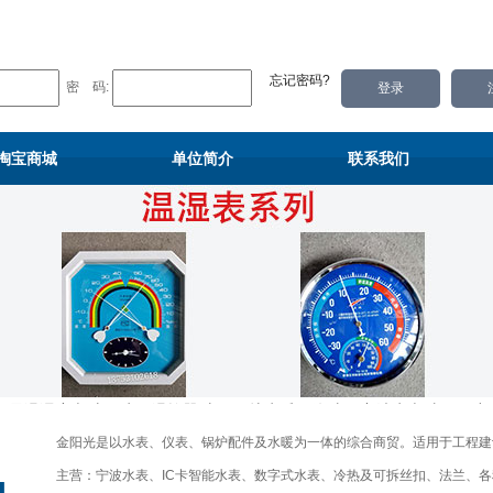
忘记密码?
密 码:
淘宝商城
单位简介
联系我们
西数显温湿度表,山西水泵温控器,山西锅炉水暖配件,太原宁波水表,太原压力
金阳光是以水表、仪表、锅炉配件及水暖为一体的综合商贸。适用于工程建
主营：宁波水表、IC卡智能水表、数字式水表、冷热及可拆丝扣、法兰、各