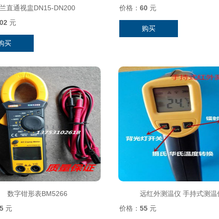
兰直通视盅DN15-DN200
价格：
60
元
02
元
购买
购买
数字钳形表BM5266
远红外测温仪 手持式测温
5
元
价格：
55
元