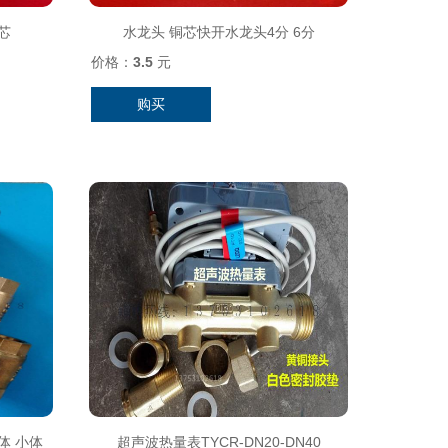
芯
水龙头 铜芯快开水龙头4分 6分
价格：
3.5
元
购买
体 小体
超声波热量表TYCR-DN20-DN40