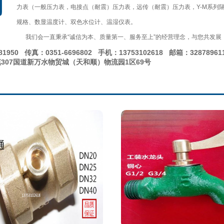
力表（一般压力表，电接点（耐震）压力表，远传（耐震）压力表，Y-M系列隔
规格、数显温度计、双色水位计、温湿仪表。
我们会一直秉承“诚信为本、质量第一、服务至上”的经营理念，与您共发展
781950
传真：0351-6696802
手机：
13753102618
邮箱：32878961
307国道新万水物贸城（天和顺）物流园1区69号