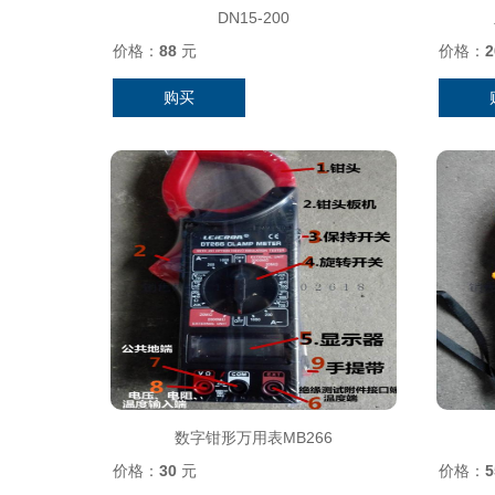
DN15-200
价格：
88
元
价格：
2
购买
数字钳形万用表MB266
价格：
30
元
价格：
5