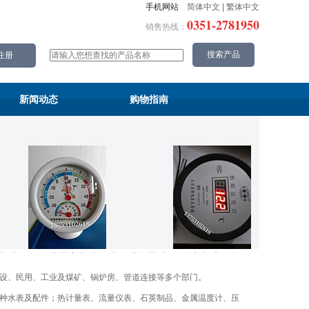
手机网站
简体中文
|
繁体中文
0351-2781950
销售热线：
新闻动态
购物指南
表,太原数显温湿度表,太原水泵温控器,太原锅炉水暖配件
山西流
设、民用、工业及煤矿、锅炉房、管道连接等多个部门。
种水表及配件；热计量表、流量仪表、石英制品、金属温度计、压