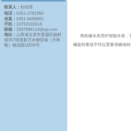
联系人：
杜经理
电话：
0351-2781950
传真：
0351-6696802
手机：
13753102618
邮箱：
3287896118@qq.com
地址：
山西省太原市晋源区姚村
将机械水表用作智能水表，需要
镇307国道新万水物贸城（天和
械旋转量或字符位置量准确地转
顺）物流园1区69号