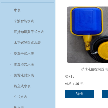
水表
宁波智能水表
可拆卸螺翼干式水表
水平螺翼湿式水表
旋翼干式水表
旋翼湿式水表
浮球液位控制器 
旋翼液封水表
类别：
-
价格：
16
元
热立式水表
详情
立式水表
热水表