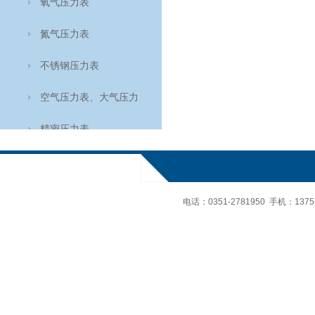
氧气压力表
氮气压力表
不锈钢压力表
空气压力表、大气压力
表、空盒气压计
精密压力表
轴向耐震压力表
氨用表
电话：
0351-2781950 手机：
137
轴向压力表
温度仪表
食品温度计