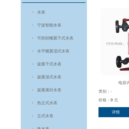
水表
宁波智能水表
可拆卸螺翼干式水表
水平螺翼湿式水表
旋翼干式水表
旋翼湿式水表
电容式
旋翼液封水表
类别：
-
价格：
0
元
热立式水表
详情
立式水表
热水表