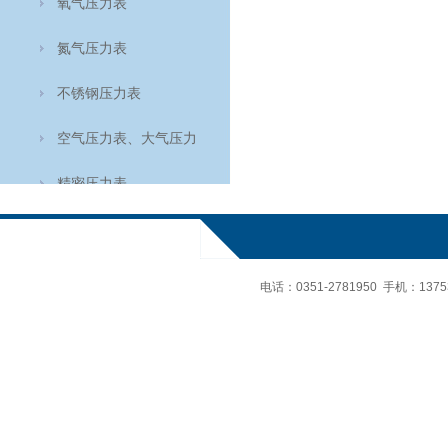
氧气压力表
氮气压力表
不锈钢压力表
空气压力表、大气压力
表、空盒气压计
精密压力表
轴向耐震压力表
氨用表
电话：
0351-2781950 手机：
137
轴向压力表
温度仪表
食品温度计