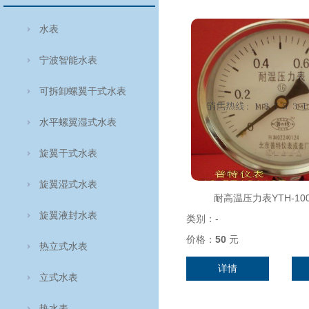
水表
宁波智能水表
可拆卸螺翼干式水表
水平螺翼湿式水表
旋翼干式水表
旋翼湿式水表
耐高温压力表YTH-100 
旋翼液封水表
类别：
-
价格：
50
元
热立式水表
详情
立式水表
热水表