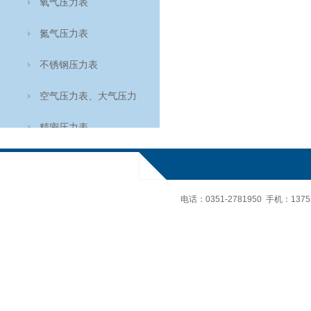
氧气压力表
氮气压力表
不锈钢压力表
空气压力表、大气压力
表、空盒气压计
精密压力表
轴向耐震压力表
氨用表
电话：
0351-2781950 手机：
137
轴向压力表
温度仪表
食品温度计