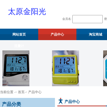
太原金阳光
会员名:
密
物资供应站
网站首页
产品中心
淘宝商城
流量计
当前位置
首页
产品中心
->
->
产品中心
产品分类