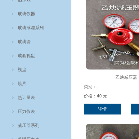
玻璃仪器
玻璃浮漂系列
玻璃管
成套视盅
视盅
乙炔减压器
镜片
类别：
-
价格：
40
元
热计量表
详情
压力仪表
减压器系列