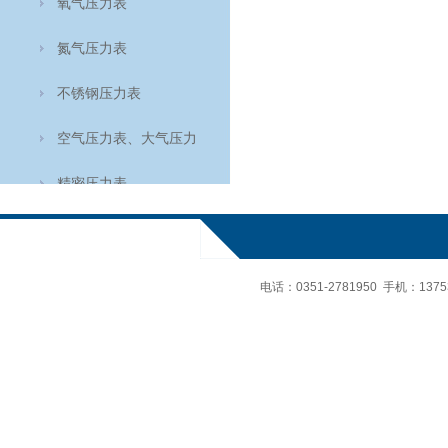
氧气压力表
氮气压力表
不锈钢压力表
空气压力表、大气压力
表、空盒气压计
精密压力表
轴向耐震压力表
氨用表
电话：
0351-2781950 手机：
137
轴向压力表
温度仪表
食品温度计