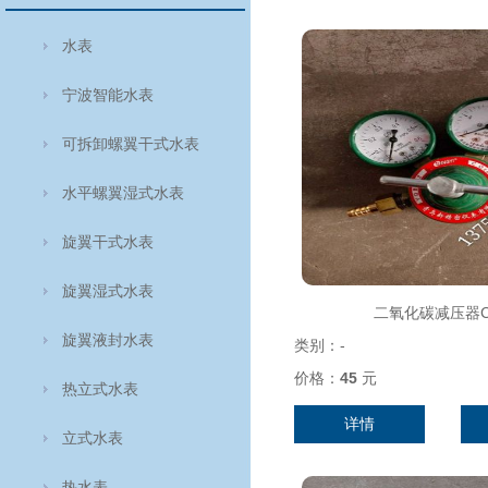
水表
宁波智能水表
可拆卸螺翼干式水表
水平螺翼湿式水表
旋翼干式水表
旋翼湿式水表
二氧化碳减压器C
旋翼液封水表
类别：
-
价格：
45
元
热立式水表
详情
立式水表
热水表