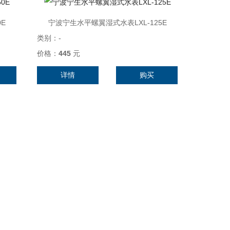
E
宁波宁生水平螺翼湿式水表LXL-125E
类别：
-
价格：
445
元
详情
购买