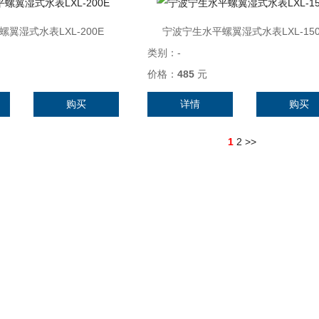
翼湿式水表LXL-200E
宁波宁生水平螺翼湿式水表LXL-150
类别：
-
价格：
485
元
购买
详情
购买
1
2
>>