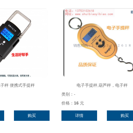
子秤 便携式手提秤
电子手提秤,葫芦秤，电子秤
类别：
-
价格：
16
元
购买
详情
购买