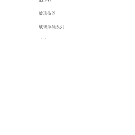
玻璃仪器
玻璃浮漂系列
玻璃管
成套视盅
视盅
镜片
热计量表
压力仪表
减压器系列