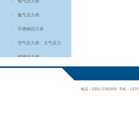
氧气压力表
氮气压力表
不锈钢压力表
空气压力表、大气压力
表、空盒气压计
精密压力表
轴向耐震压力表
氨用表
电话：
0351-2781950 手机：
137
轴向压力表
温度仪表
食品温度计