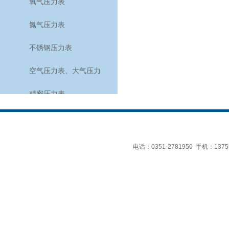
氧气压力表
氮气压力表
不锈钢压力表
空气压力表、大气压力
表、空盒气压计
精密压力表
轴向耐震压力表
氨用表
电话：
0351-2781950 手机：
137
轴向压力表
温度仪表
食品温度计