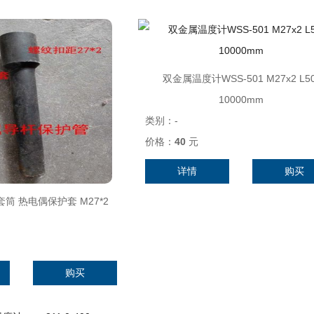
双金属温度计WSS-501 M27x2 L50
10000mm
类别：
-
价格：
40
元
详情
购买
筒 热电偶保护套 M27*2
购买