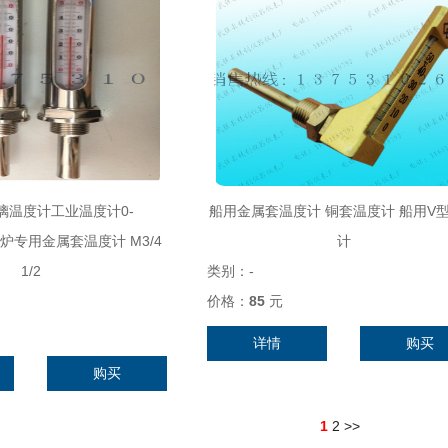
玻璃温度计工业温度计0-
船用金属套温度计 铜套温度计 船用V
0度锅炉专用金属套温度计 M3/4
计
1/2
类别：
-
价格：
85
元
详情
购买
购买
1
2
>>