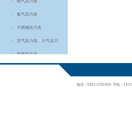
氧气压力表
氮气压力表
不锈钢压力表
空气压力表、大气压力
表、空盒气压计
精密压力表
轴向耐震压力表
氨用表
电话：
0351-2781950 手机：
137
轴向压力表
温度仪表
食品温度计