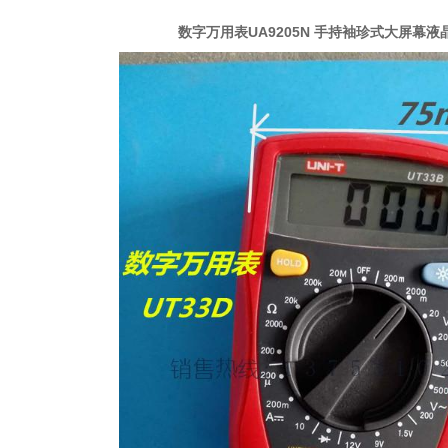
数字万用表UA9205N 手持袖珍式大屏幕